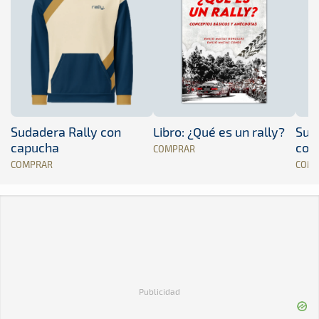
Sudadera Rally con
Libro: ¿Qué es un rally?
Sud
capucha
con
COMPRAR
COMPRAR
COM
Publicidad