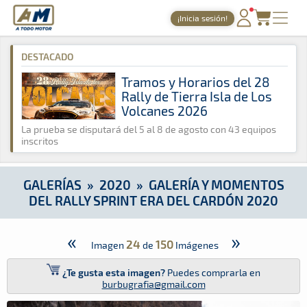
A Todo Motor
· Revista del motor desde 1999
¡Inicia sesión!
A Todo Motor
»
Galerías
»
2020
»
Galería y Momentos del Rall
PORTADA
DESTACADO
TIEMPOS ONLINE
Tramos y Horarios del 28
Rally de Tierra Isla de Los
NOTICIAS
Volcanes 2026
AGENDA
La prueba se disputará del 5 al 8 de agosto con 43 equipos
inscritos
GALERÍAS
TIENDA
GALERÍAS
»
2020
»
GALERÍA Y MOMENTOS
DEL RALLY SPRINT ERA DEL CARDÓN 2020
ARCHIVO
«
»
24
150
Imagen
de
Imágenes
¿Te gusta esta imagen?
Puedes comprarla en
burbugrafia@gmail.com