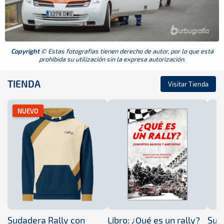
Copyright
© Estas fotografias tienen derecho de autor, por lo que está
prohibida su utilización sin la expresa autorización.
TIENDA
Visitar Tienda
NUEVO
Sudadera Rally con
Libro: ¿Qué es un rally?
Sud