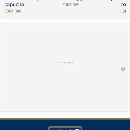
capucha
con
COMPRAR
COMPRAR
COM
Publicidad