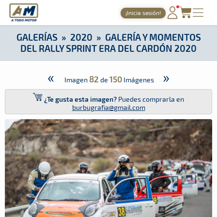
A Todo Motor
· Revista del motor desde 1999
¡Inicia sesión!
A Todo Motor
»
Galerías
»
2020
»
Galería y Momentos del Rall
PORTADA
GALERÍAS
»
2020
»
GALERÍA Y MOMENTOS
DEL RALLY SPRINT ERA DEL CARDÓN 2020
TIEMPOS ONLINE
NOTICIAS
«
»
82
150
Imagen
de
Imágenes
AGENDA
¿Te gusta esta imagen?
Puedes comprarla en
burbugrafia@gmail.com
GALERÍAS
TIENDA
ARCHIVO