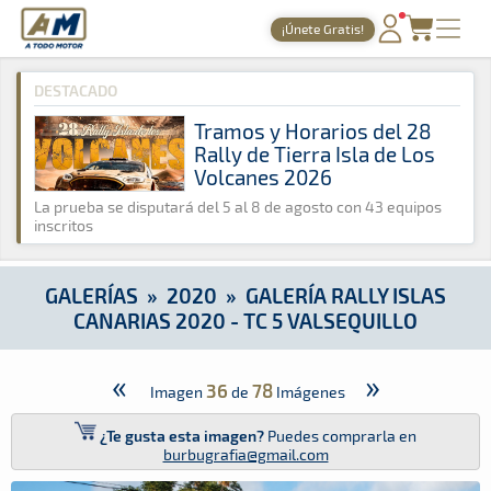
A Todo Motor
· Revista del motor desde 1999
¡Únete Gratis!
A Todo Motor
»
Galerías
»
2020
»
Galería Rally Islas Canarias
PORTADA
DESTACADO
TIEMPOS ONLINE
Tramos y Horarios del 28
Rally de Tierra Isla de Los
NOTICIAS
Volcanes 2026
AGENDA
La prueba se disputará del 5 al 8 de agosto con 43 equipos
inscritos
GALERÍAS
TIENDA
GALERÍAS
»
2020
»
GALERÍA RALLY ISLAS
CANARIAS 2020 - TC 5 VALSEQUILLO
ARCHIVO
«
»
36
78
Imagen
de
Imágenes
¿Te gusta esta imagen?
Puedes comprarla en
burbugrafia@gmail.com