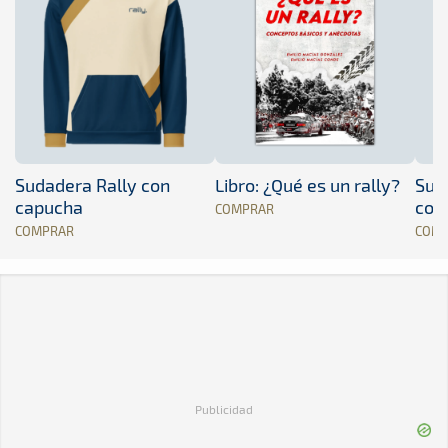
Sudadera Rally con
Libro: ¿Qué es un rally?
Sud
capucha
con
COMPRAR
COMPRAR
COM
Publicidad