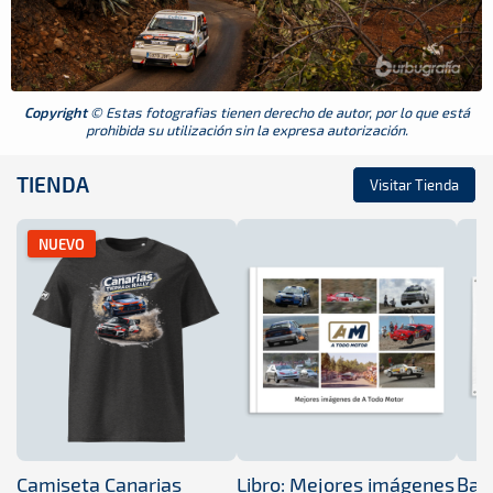
Copyright
© Estas fotografias tienen derecho de autor, por lo que está
prohibida su utilización sin la expresa autorización.
TIENDA
Visitar Tienda
NUEVO
Camiseta Canarias
Libro: Mejores imágenes
Band