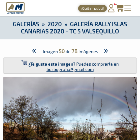
A Todo Motor
· Revista del motor desde 1999
¡Quitar publi!
A Todo Motor
»
Galerías
»
2020
»
Galería Rally Islas Canarias
PORTADA
GALERÍAS
»
2020
»
GALERÍA RALLY ISLAS
CANARIAS 2020 - TC 5 VALSEQUILLO
TIEMPOS ONLINE
NOTICIAS
«
»
50
78
Imagen
de
Imágenes
AGENDA
¿Te gusta esta imagen?
Puedes comprarla en
burbugrafia@gmail.com
GALERÍAS
TIENDA
ARCHIVO