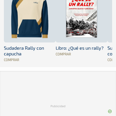
Sudadera Rally con
Libro: ¿Qué es un rally?
Sud
capucha
con
COMPRAR
COMPRAR
COM
Publicidad