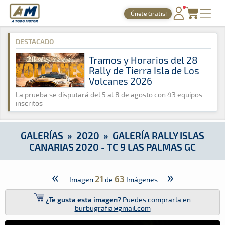
A Todo Motor
· Revista del motor desde 1999
¡Únete Gratis!
A Todo Motor
»
Galerías
»
2020
»
Galería Rally Islas Canarias
PORTADA
DESTACADO
TIEMPOS ONLINE
Tramos y Horarios del 28
Rally de Tierra Isla de Los
NOTICIAS
Volcanes 2026
AGENDA
La prueba se disputará del 5 al 8 de agosto con 43 equipos
inscritos
GALERÍAS
TIENDA
GALERÍAS
»
2020
»
GALERÍA RALLY ISLAS
CANARIAS 2020 - TC 9 LAS PALMAS GC
ARCHIVO
«
»
21
63
Imagen
de
Imágenes
¿Te gusta esta imagen?
Puedes comprarla en
burbugrafia@gmail.com