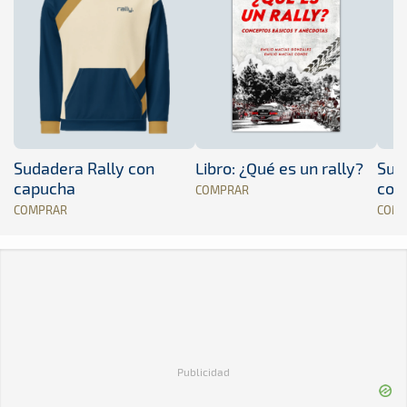
Sudadera Rally con
Libro: ¿Qué es un rally?
Sud
capucha
con
COMPRAR
COMPRAR
COM
Publicidad