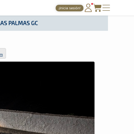
¡Inicia sesión!
PORTADA
 LAS PALMAS GC
TIEMPOS ONLINE
NOTICIAS
om
AGENDA
GALERÍAS
TIENDA
ARCHIVO