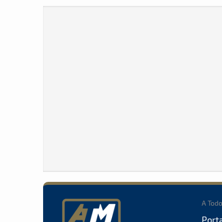
A Tod
Port