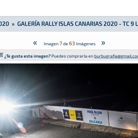
 2020 - TC 9 Las Palmas GC
020
»
GALERÍA RALLY ISLAS CANARIAS 2020 - TC 9
«
»
7
63
Imagen
de
Imágenes
¿Te gusta esta imagen?
Puedes comprarla en
burbugrafia@gmail.c