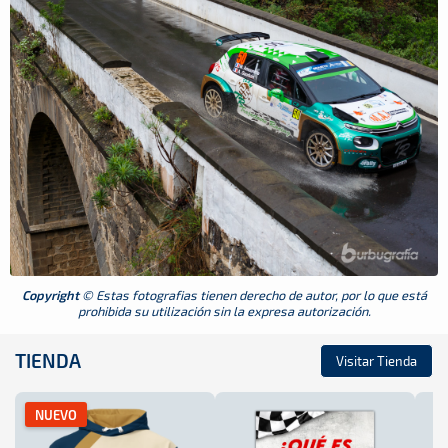
Copyright
© Estas fotografias tienen derecho de autor, por lo que está
prohibida su utilización sin la expresa autorización.
TIENDA
Visitar Tienda
NUEVO