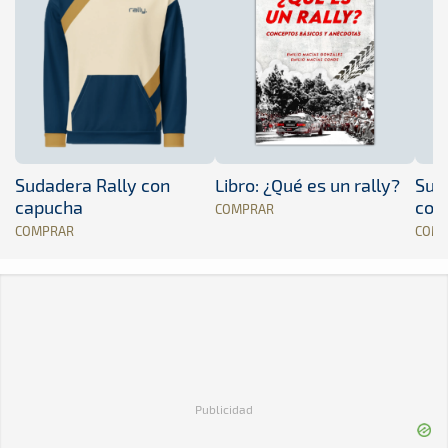
Sudadera Rally con
Libro: ¿Qué es un rally?
Sud
capucha
con
COMPRAR
COMPRAR
COM
Publicidad