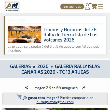
A Todo Motor
· Revista del motor desde 1999
¡Sin anuncios!
A Todo Motor
»
Galerías
»
2020
»
Galería Rally Islas Canarias
PORTADA
DESTACADO
TIEMPOS ONLINE
Tramos y Horarios del 28
Rally de Tierra Isla de Los
NOTICIAS
Volcanes 2026
AGENDA
La prueba se disputará del 5 al 8 de agosto con 43 equipos
inscritos
GALERÍAS
TIENDA
GALERÍAS
»
2020
»
GALERÍA RALLY ISLAS
CANARIAS 2020 - TC 13 ARUCAS
ARCHIVO
«
»
28
64
Imagen
de
Imágenes
¿Te gusta esta imagen?
Puedes comprarla en
burbugrafia@gmail.com