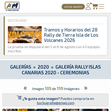
A Todo Motor
· Revista del motor desde 1999
¡Inicia sesión!
A Todo Motor
»
Galerías
»
2020
»
Galería Rally Islas Canaria
PORTADA
DESTACADO
TIEMPOS ONLINE
Tramos y Horarios del 28
Rally de Tierra Isla de Los
NOTICIAS
Volcanes 2026
AGENDA
La prueba se disputará del 5 al 8 de agosto con 43 equipos
inscritos
GALERÍAS
TIENDA
GALERÍAS
»
2020
»
GALERÍA RALLY ISLAS
CANARIAS 2020 - CEREMONIAS
ARCHIVO
«
»
105
159
Imagen
de
Imágenes
¿Te gusta esta imagen?
Puedes comprarla en
burbugrafia@gmail.com