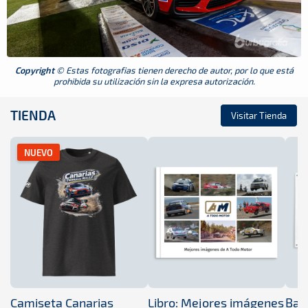
Copyright
© Estas fotografias tienen derecho de autor, por lo que está
prohibida su utilización sin la expresa autorización.
TIENDA
Visitar Tienda
NUEVO
Camiseta Canarias
Libro: Mejores imágenes
Band