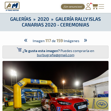
A Todo Motor
· Revista del motor desde 1999
¡Sin anuncios!
A Todo Motor
»
Galerías
»
2020
»
Galería Rally Islas Canaria
PORTADA
GALERÍAS
»
2020
»
GALERÍA RALLY ISLAS
CANARIAS 2020 - CEREMONIAS
TIEMPOS ONLINE
NOTICIAS
«
»
117
159
Imagen
de
Imágenes
AGENDA
¿Te gusta esta imagen?
Puedes comprarla en
burbugrafia@gmail.com
GALERÍAS
TIENDA
ARCHIVO