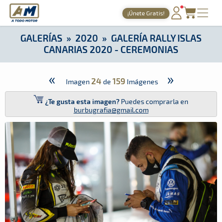
A Todo Motor
· Revista del motor desde 1999
¡Únete Gratis!
A Todo Motor
»
Galerías
»
2020
»
Galería Rally Islas Canaria
PORTADA
GALERÍAS
»
2020
»
GALERÍA RALLY ISLAS
CANARIAS 2020 - CEREMONIAS
TIEMPOS ONLINE
NOTICIAS
«
»
24
159
Imagen
de
Imágenes
AGENDA
¿Te gusta esta imagen?
Puedes comprarla en
burbugrafia@gmail.com
GALERÍAS
TIENDA
ARCHIVO