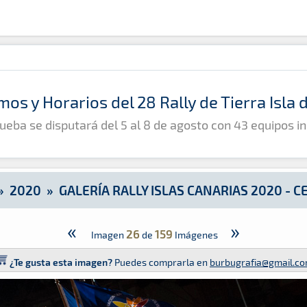
s 2020 - Ceremonias
mos y Horarios del 28 Rally de Tierra Isla
ueba se disputará del 5 al 8 de agosto con 43 equipos in
»
2020
»
GALERÍA RALLY ISLAS CANARIAS 2020 - 
«
»
26
159
Imagen
de
Imágenes
¿Te gusta esta imagen?
Puedes comprarla en
burbugrafia@gmail.c