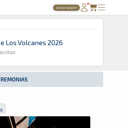
¡Inicia sesión!
PORTADA
TIEMPOS ONLINE
 de Los Volcanes 2026
NOTICIAS
scritos
AGENDA
GALERÍAS
TIENDA
CEREMONIAS
ARCHIVO
om