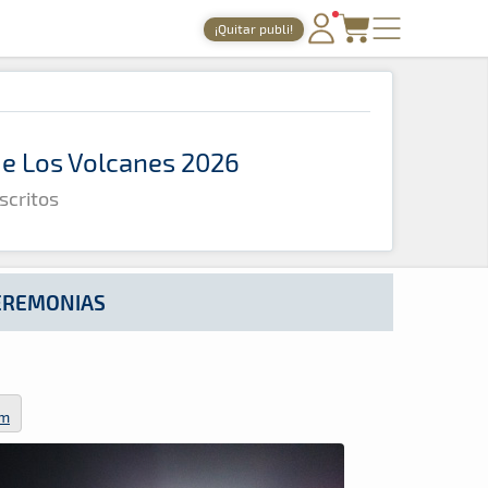
¡Quitar publi!
PORTADA
TIEMPOS ONLINE
 de Los Volcanes 2026
NOTICIAS
scritos
AGENDA
GALERÍAS
TIENDA
CEREMONIAS
ARCHIVO
om