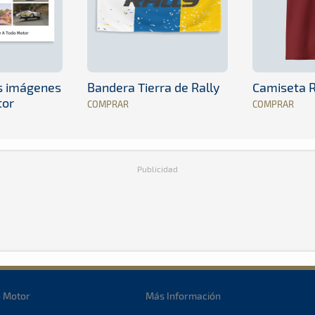
es imágenes
Bandera Tierra de Rally
Camiseta R
tor
COMPRAR
COMPRAR
Publicidad
o Motor
Más Información