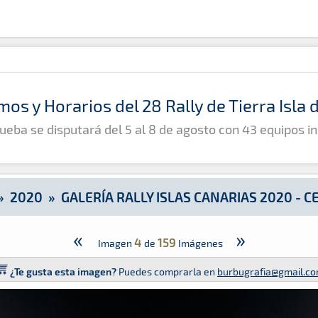
s 2020 - Ceremonias
mos y Horarios del 28 Rally de Tierra Isla
ueba se disputará del 5 al 8 de agosto con 43 equipos in
»
2020
»
GALERÍA RALLY ISLAS CANARIAS 2020 - 
«
»
4
159
Imagen
de
Imágenes
¿Te gusta esta imagen?
Puedes comprarla en
burbugrafia@gmail.c