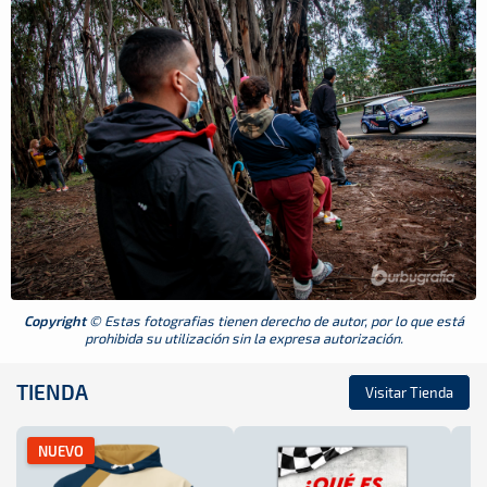
Copyright
© Estas fotografias tienen derecho de autor, por lo que está
prohibida su utilización sin la expresa autorización.
TIENDA
Visitar Tienda
NUEVO