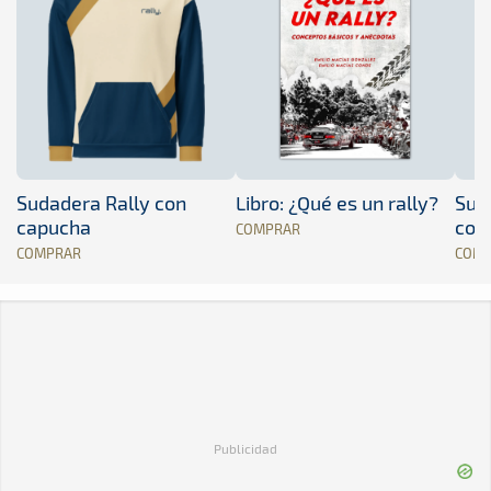
Sudadera Rally con
Libro: ¿Qué es un rally?
Sud
capucha
con
COMPRAR
COMPRAR
COM
Publicidad