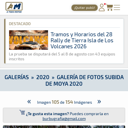
A Todo Motor
· Revista del motor desde 1999
¡Quitar publi!
A Todo Motor
»
Galerías
»
2020
»
Galería de Fotos Subida de
PORTADA
DESTACADO
TIEMPOS ONLINE
Tramos y Horarios del 28
Rally de Tierra Isla de Los
NOTICIAS
Volcanes 2026
AGENDA
La prueba se disputará del 5 al 8 de agosto con 43 equipos
inscritos
GALERÍAS
TIENDA
GALERÍAS
»
2020
»
GALERÍA DE FOTOS SUBIDA
DE MOYA 2020
ARCHIVO
«
»
105
154
Imagen
de
Imágenes
¿Te gusta esta imagen?
Puedes comprarla en
burbugrafia@gmail.com