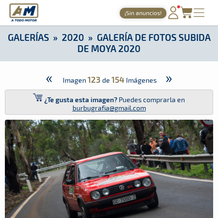
A Todo Motor
· Revista del motor desde 1999
¡Sin anuncios!
A Todo Motor
»
Galerías
»
2020
»
Galería de Fotos Subida de
PORTADA
GALERÍAS
»
2020
»
GALERÍA DE FOTOS SUBIDA
DE MOYA 2020
TIEMPOS ONLINE
NOTICIAS
«
»
123
154
Imagen
de
Imágenes
AGENDA
¿Te gusta esta imagen?
Puedes comprarla en
burbugrafia@gmail.com
GALERÍAS
TIENDA
ARCHIVO