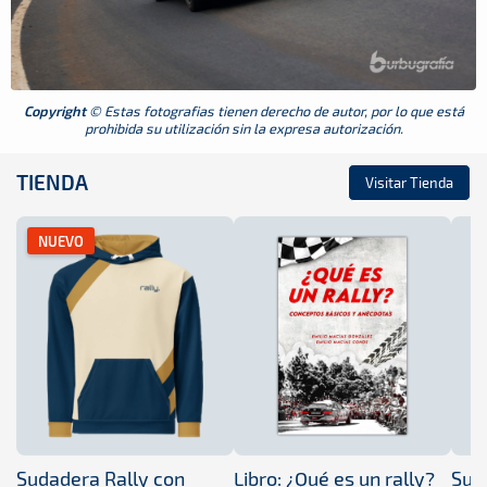
Copyright
© Estas fotografias tienen derecho de autor, por lo que está
prohibida su utilización sin la expresa autorización.
TIENDA
Visitar Tienda
NUEVO
Sudadera Rally con
Libro: ¿Qué es un rally?
Sud