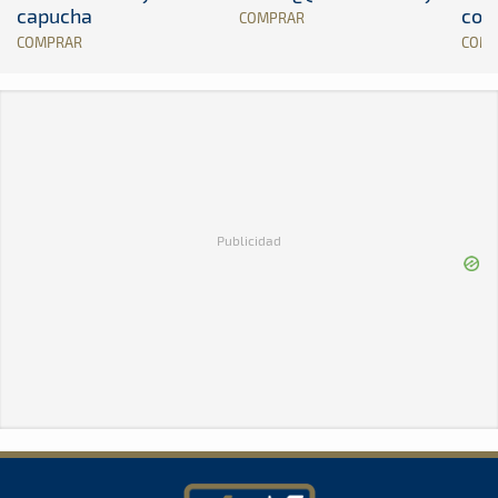
capucha
con
COMPRAR
COMPRAR
COM
Publicidad