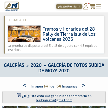
A Todo Motor
· Revista del motor desde 1999
¡Hazte Premium!
A Todo Motor
»
Galerías
»
2020
»
Galería de Fotos Subida de
PORTADA
DESTACADO
TIEMPOS ONLINE
Tramos y Horarios del 28
Rally de Tierra Isla de Los
NOTICIAS
Volcanes 2026
AGENDA
La prueba se disputará del 5 al 8 de agosto con 43 equipos
inscritos
GALERÍAS
TIENDA
GALERÍAS
»
2020
»
GALERÍA DE FOTOS SUBIDA
DE MOYA 2020
ARCHIVO
«
»
141
154
Imagen
de
Imágenes
¿Te gusta esta imagen?
Puedes comprarla en
burbugrafia@gmail.com