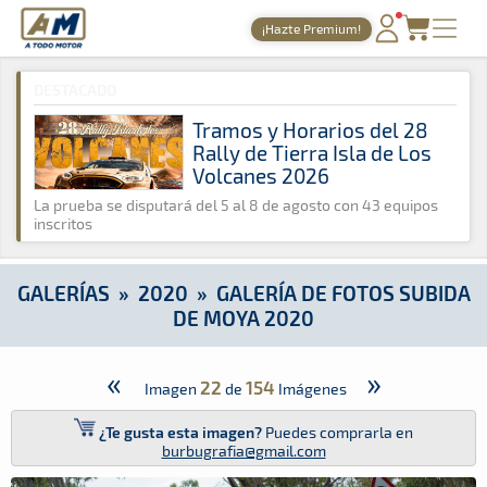
A Todo Motor
· Revista del motor desde 1999
¡Hazte Premium!
A Todo Motor
»
Galerías
»
2020
»
Galería de Fotos Subida de
PORTADA
DESTACADO
TIEMPOS ONLINE
Tramos y Horarios del 28
Rally de Tierra Isla de Los
NOTICIAS
Volcanes 2026
AGENDA
La prueba se disputará del 5 al 8 de agosto con 43 equipos
inscritos
GALERÍAS
TIENDA
GALERÍAS
»
2020
»
GALERÍA DE FOTOS SUBIDA
DE MOYA 2020
ARCHIVO
«
»
22
154
Imagen
de
Imágenes
¿Te gusta esta imagen?
Puedes comprarla en
burbugrafia@gmail.com