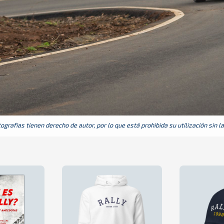
grafias tienen derecho de autor, por lo que está prohibida su utilización sin l