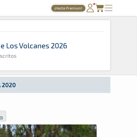
¡Hazte Premium!
PORTADA
TIEMPOS ONLINE
 de Los Volcanes 2026
NOTICIAS
scritos
AGENDA
GALERÍAS
TIENDA
A 2020
ARCHIVO
om