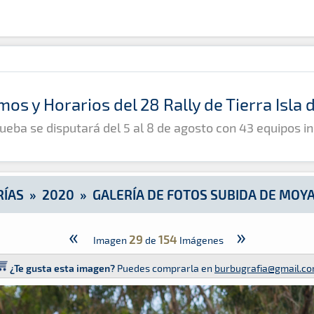
 Moya 2020
mos y Horarios del 28 Rally de Tierra Isla
ueba se disputará del 5 al 8 de agosto con 43 equipos in
RÍAS
»
2020
»
GALERÍA DE FOTOS SUBIDA DE MOY
«
»
29
154
Imagen
de
Imágenes
¿Te gusta esta imagen?
Puedes comprarla en
burbugrafia@gmail.c