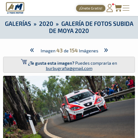
A Todo Motor
· Revista del motor desde 1999
¡Únete Gratis!
A Todo Motor
»
Galerías
»
2020
»
Galería de Fotos Subida de
PORTADA
GALERÍAS
»
2020
»
GALERÍA DE FOTOS SUBIDA
DE MOYA 2020
TIEMPOS ONLINE
NOTICIAS
«
»
43
154
Imagen
de
Imágenes
AGENDA
¿Te gusta esta imagen?
Puedes comprarla en
burbugrafia@gmail.com
GALERÍAS
TIENDA
ARCHIVO