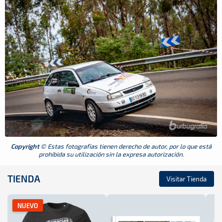
Copyright
© Estas fotografias tienen derecho de autor, por lo que está
prohibida su utilización sin la expresa autorización.
TIENDA
Visitar Tienda
NUEVO