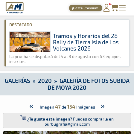
A Todo Motor
· Revista del motor desde 1999
¡Hazte Premium!
A Todo Motor
»
Galerías
»
2020
»
Galería de Fotos Subida de
PORTADA
DESTACADO
TIEMPOS ONLINE
Tramos y Horarios del 28
Rally de Tierra Isla de Los
NOTICIAS
Volcanes 2026
AGENDA
La prueba se disputará del 5 al 8 de agosto con 43 equipos
inscritos
GALERÍAS
TIENDA
GALERÍAS
»
2020
»
GALERÍA DE FOTOS SUBIDA
DE MOYA 2020
ARCHIVO
«
»
47
154
Imagen
de
Imágenes
¿Te gusta esta imagen?
Puedes comprarla en
burbugrafia@gmail.com