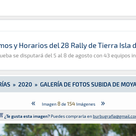
 Moya 2020
mos y Horarios del 28 Rally de Tierra Isla
ueba se disputará del 5 al 8 de agosto con 43 equipos in
RÍAS
»
2020
»
GALERÍA DE FOTOS SUBIDA DE MOY
«
»
8
154
Imagen
de
Imágenes
¿Te gusta esta imagen?
Puedes comprarla en
burbugrafia@gmail.c