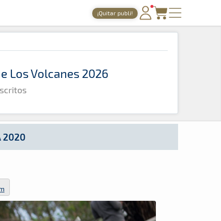
¡Quitar publi!
PORTADA
TIEMPOS ONLINE
 de Los Volcanes 2026
NOTICIAS
scritos
AGENDA
GALERÍAS
TIENDA
A 2020
ARCHIVO
om