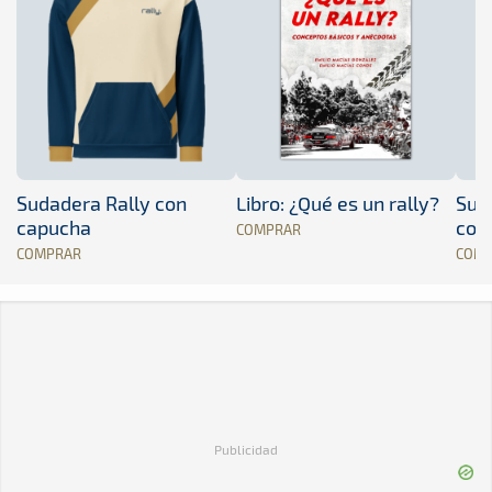
Sudadera Rally con
Libro: ¿Qué es un rally?
Sud
capucha
con
COMPRAR
COMPRAR
COM
Publicidad