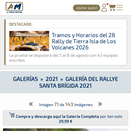
A Todo Motor
· Revista del motor desde 1999
¡Quitar publi!
A Todo Motor
»
Galerías
»
2021
»
Galería del Rallye Santa Bríg
PORTADA
DESTACADO
TIEMPOS ONLINE
Tramos y Horarios del 28
Rally de Tierra Isla de Los
NOTICIAS
Volcanes 2026
AGENDA
La prueba se disputará del 5 al 8 de agosto con 43 equipos
inscritos
GALERÍAS
TIENDA
GALERÍAS
»
2021
»
GALERÍA DEL RALLYE
SANTA BRÍGIDA 2021
ARCHIVO
«
»
71
143
Imagen
de
Imágenes
Compra y descarga aquí la Galería Completa
por tan solo
29,99 €