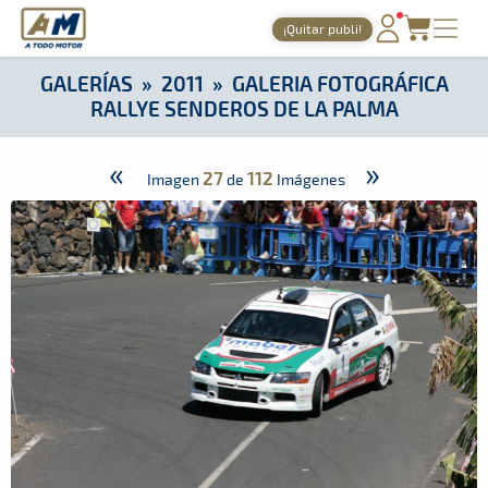
A Todo Motor
· Revista del motor desde 1999
¡Quitar publi!
A Todo Motor
»
Galerías
»
2011
»
Galeria Fotográfica Rallye S
PORTADA
GALERÍAS
»
2011
»
GALERIA FOTOGRÁFICA
RALLYE SENDEROS DE LA PALMA
TIEMPOS ONLINE
NOTICIAS
«
»
27
112
Imagen
de
Imágenes
AGENDA
GALERÍAS
TIENDA
ARCHIVO