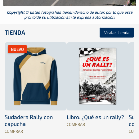
Copyright
© Estas fotografias tienen derecho de autor, por lo que está
prohibida su utilización sin la expresa autorización.
TIENDA
Visitar Tienda
NUEVO
Sudadera Rally con
Libro: ¿Qué es un rally?
Sud
capucha
con
COMPRAR
COMPRAR
COM