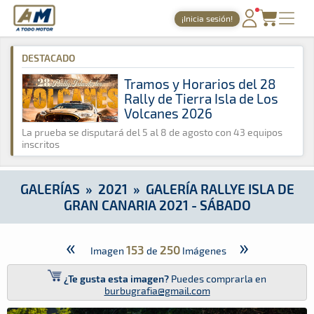
A Todo Motor
· Revista del motor desde 1999
¡Inicia sesión!
A Todo Motor
»
Galerías
»
2021
»
Galería Rallye Isla de Gran 
PORTADA
DESTACADO
TIEMPOS ONLINE
Tramos y Horarios del 28
Rally de Tierra Isla de Los
NOTICIAS
Volcanes 2026
AGENDA
La prueba se disputará del 5 al 8 de agosto con 43 equipos
inscritos
GALERÍAS
TIENDA
GALERÍAS
»
2021
»
GALERÍA RALLYE ISLA DE
GRAN CANARIA 2021 - SÁBADO
ARCHIVO
«
»
153
250
Imagen
de
Imágenes
¿Te gusta esta imagen?
Puedes comprarla en
burbugrafia@gmail.com