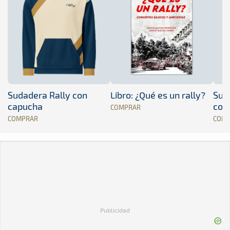
Sudadera Rally con
Libro: ¿Qué es un rally?
Sud
capucha
con
COMPRAR
COMPRAR
COM
Publicidad