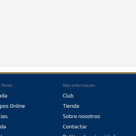
o Motor
Más Información
ada
Club
pos Online
Tienda
cias
Sobre nosotros
da
Contactar