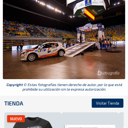
Copyright
© Estas fotografias tienen derecho de autor, por lo que está
prohibida su utilización sin la expresa autorización.
TIENDA
Visitar Tienda
NUEVO