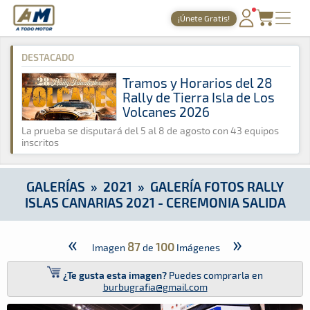
A Todo Motor
· Revista del motor desde 1999
¡Únete Gratis!
A Todo Motor
»
Galerías
»
2021
»
Galería Fotos Rally Islas Ca
PORTADA
DESTACADO
TIEMPOS ONLINE
Tramos y Horarios del 28
Rally de Tierra Isla de Los
NOTICIAS
Volcanes 2026
AGENDA
La prueba se disputará del 5 al 8 de agosto con 43 equipos
inscritos
GALERÍAS
TIENDA
GALERÍAS
»
2021
»
GALERÍA FOTOS RALLY
ISLAS CANARIAS 2021 - CEREMONIA SALIDA
ARCHIVO
«
»
87
100
Imagen
de
Imágenes
¿Te gusta esta imagen?
Puedes comprarla en
burbugrafia@gmail.com