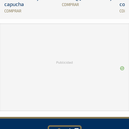
capucha
con
COMPRAR
COMPRAR
COM
Publicidad