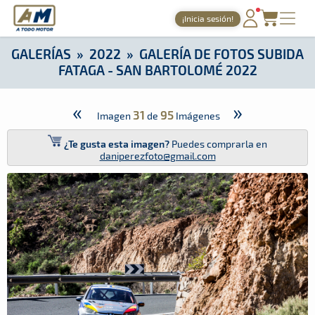
A Todo Motor
· Revista del motor desde 1999
¡Inicia sesión!
A Todo Motor
»
Galerías
»
2022
»
Galería de Fotos Subida Fat
PORTADA
GALERÍAS
»
2022
»
GALERÍA DE FOTOS SUBIDA
FATAGA - SAN BARTOLOMÉ 2022
TIEMPOS ONLINE
NOTICIAS
«
»
31
95
Imagen
de
Imágenes
AGENDA
¿Te gusta esta imagen?
Puedes comprarla en
daniperezfoto@gmail.com
GALERÍAS
TIENDA
ARCHIVO