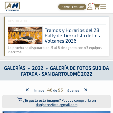
A Todo Motor
· Revista del motor desde 1999
¡Hazte Premium!
A Todo Motor
»
Galerías
»
2022
»
Galería de Fotos Subida Fat
PORTADA
DESTACADO
TIEMPOS ONLINE
Tramos y Horarios del 28
Rally de Tierra Isla de Los
NOTICIAS
Volcanes 2026
AGENDA
La prueba se disputará del 5 al 8 de agosto con 43 equipos
inscritos
GALERÍAS
TIENDA
GALERÍAS
»
2022
»
GALERÍA DE FOTOS SUBIDA
FATAGA - SAN BARTOLOMÉ 2022
ARCHIVO
«
»
46
95
Imagen
de
Imágenes
¿Te gusta esta imagen?
Puedes comprarla en
daniperezfoto@gmail.com