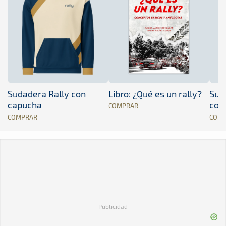
Sudadera Rally con
Libro: ¿Qué es un rally?
Sud
capucha
con
COMPRAR
COMPRAR
COM
Publicidad