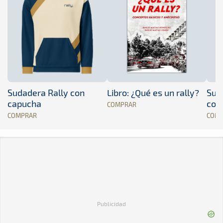
Sudadera Rally con
Libro: ¿Qué es un rally?
Sud
capucha
con
COMPRAR
COMPRAR
COM
Publicidad