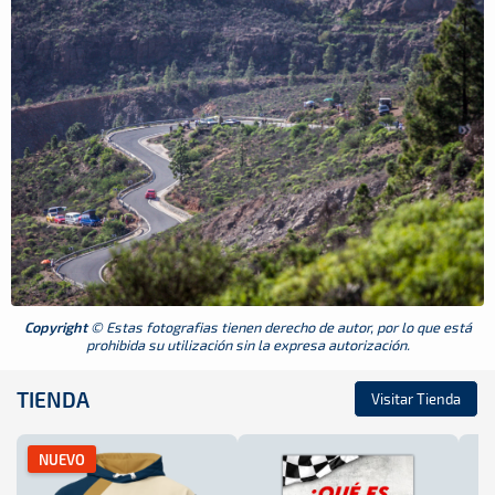
Copyright
© Estas fotografias tienen derecho de autor, por lo que está
prohibida su utilización sin la expresa autorización.
TIENDA
Visitar Tienda
NUEVO