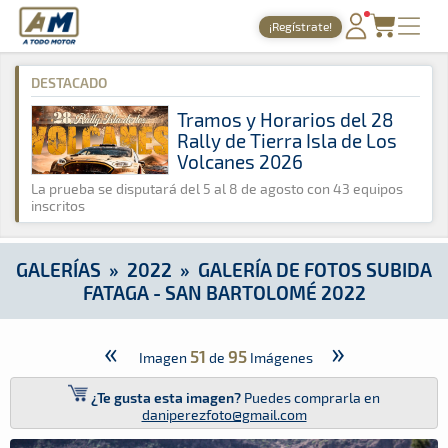
A Todo Motor
· Revista del motor desde 1999
¡Regístrate!
A Todo Motor
»
Galerías
»
2022
»
Galería de Fotos Subida Fat
PORTADA
DESTACADO
TIEMPOS ONLINE
Tramos y Horarios del 28
Rally de Tierra Isla de Los
NOTICIAS
Volcanes 2026
AGENDA
La prueba se disputará del 5 al 8 de agosto con 43 equipos
inscritos
GALERÍAS
TIENDA
GALERÍAS
»
2022
»
GALERÍA DE FOTOS SUBIDA
FATAGA - SAN BARTOLOMÉ 2022
ARCHIVO
«
»
51
95
Imagen
de
Imágenes
¿Te gusta esta imagen?
Puedes comprarla en
daniperezfoto@gmail.com