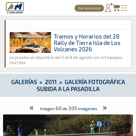
A Todo Motor
· Revista del motor desde 1999
¡Sin anuncios!
A Todo Motor
»
Galerías
»
2011
»
Galería Fotográfica Subida a 
PORTADA
DESTACADO
TIEMPOS ONLINE
Tramos y Horarios del 28
Rally de Tierra Isla de Los
NOTICIAS
Volcanes 2026
AGENDA
La prueba se disputará del 5 al 8 de agosto con 43 equipos
inscritos
GALERÍAS
TIENDA
GALERÍAS
»
2011
»
GALERÍA FOTOGRÁFICA
SUBIDA A LA PASADILLA
ARCHIVO
«
»
60
305
Imagen
de
Imágenes