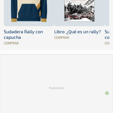
Sudadera Rally con
Libro: ¿Qué es un rally?
Sud
capucha
con
COMPRAR
COMPRAR
COM
Publicidad