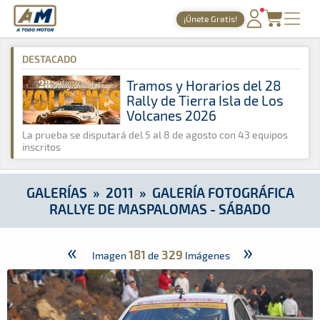
A Todo Motor
· Revista del motor desde 1999
¡Únete Gratis!
A Todo Motor
»
Galerías
»
2011
»
Galería Fotográfica Rallye 
PORTADA
DESTACADO
TIEMPOS ONLINE
Tramos y Horarios del 28
Rally de Tierra Isla de Los
NOTICIAS
Volcanes 2026
AGENDA
La prueba se disputará del 5 al 8 de agosto con 43 equipos
inscritos
GALERÍAS
TIENDA
GALERÍAS
»
2011
»
GALERÍA FOTOGRÁFICA
RALLYE DE MASPALOMAS - SÁBADO
ARCHIVO
«
»
181
329
Imagen
de
Imágenes