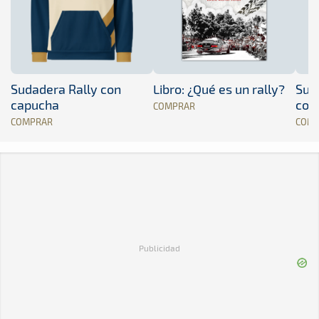
Sudadera Rally con
Libro: ¿Qué es un rally?
Sud
capucha
con
COMPRAR
COMPRAR
COM
Publicidad