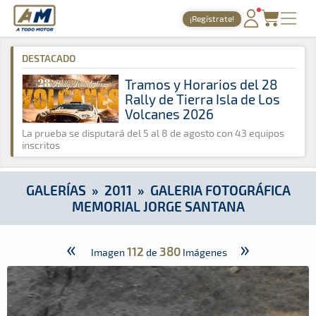
A Todo Motor
· Revista del motor desde 1999
¡Regístrate!
A Todo Motor
»
Galerías
»
2011
»
Galeria Fotográfica Memorial
PORTADA
DESTACADO
TIEMPOS ONLINE
Tramos y Horarios del 28
Rally de Tierra Isla de Los
NOTICIAS
Volcanes 2026
AGENDA
La prueba se disputará del 5 al 8 de agosto con 43 equipos
inscritos
GALERÍAS
TIENDA
GALERÍAS
»
2011
»
GALERIA FOTOGRÁFICA
MEMORIAL JORGE SANTANA
ARCHIVO
«
»
112
380
Imagen
de
Imágenes