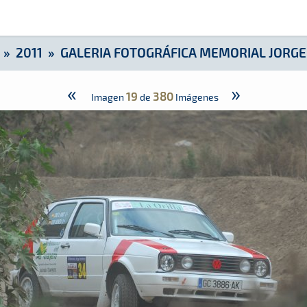
 Jorge Santana
»
2011
»
GALERIA FOTOGRÁFICA MEMORIAL JORG
«
»
19
380
Imagen
de
Imágenes