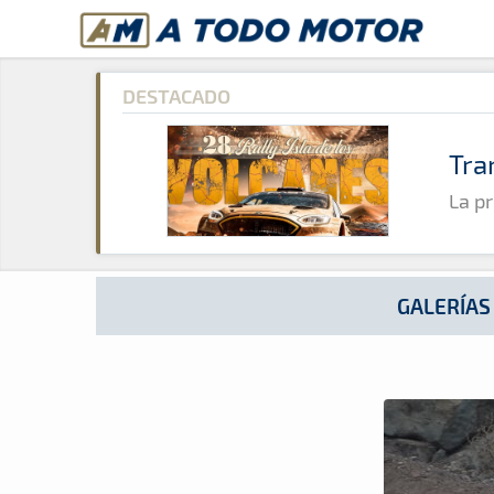
A Todo Motor
· Revista del motor desde 1999
A Todo Motor
»
Galerías
»
2011
»
Galeria Fotográfica Memorial
DESTACADO
Tra
La pr
GALERÍAS
Revista del motor desde 1999