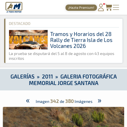
A Todo Motor
· Revista del motor desde 1999
¡Hazte Premium!
A Todo Motor
»
Galerías
»
2011
»
Galeria Fotográfica Memorial
PORTADA
DESTACADO
TIEMPOS ONLINE
Tramos y Horarios del 28
Rally de Tierra Isla de Los
NOTICIAS
Volcanes 2026
AGENDA
La prueba se disputará del 5 al 8 de agosto con 43 equipos
inscritos
GALERÍAS
TIENDA
GALERÍAS
»
2011
»
GALERIA FOTOGRÁFICA
MEMORIAL JORGE SANTANA
ARCHIVO
«
»
342
380
Imagen
de
Imágenes