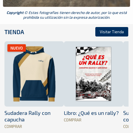
Copyright
© Estas fotografias tienen derecho de autor, por lo que está
prohibida su utilización sin la expresa autorización.
TIENDA
Visitar Tienda
NUEVO
Sudadera Rally con
Libro: ¿Qué es un rally?
Sud
capucha
con
COMPRAR
COMPRAR
COM