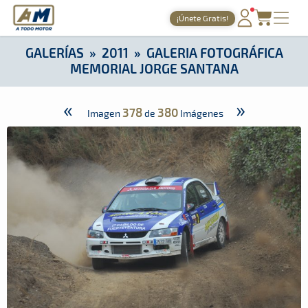
A Todo Motor
· Revista del motor desde 1999
¡Únete Gratis!
A Todo Motor
»
Galerías
»
2011
»
Galeria Fotográfica Memorial
PORTADA
GALERÍAS
»
2011
»
GALERIA FOTOGRÁFICA
MEMORIAL JORGE SANTANA
TIEMPOS ONLINE
NOTICIAS
«
»
378
380
Imagen
de
Imágenes
AGENDA
GALERÍAS
TIENDA
ARCHIVO