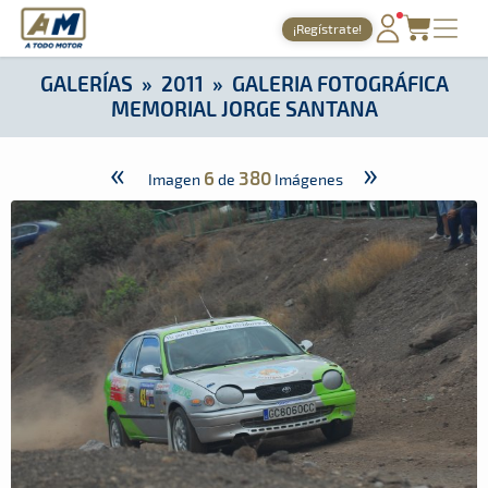
A Todo Motor
· Revista del motor desde 1999
¡Regístrate!
A Todo Motor
»
Galerías
»
2011
»
Galeria Fotográfica Memorial
PORTADA
GALERÍAS
»
2011
»
GALERIA FOTOGRÁFICA
MEMORIAL JORGE SANTANA
TIEMPOS ONLINE
NOTICIAS
«
»
6
380
Imagen
de
Imágenes
AGENDA
GALERÍAS
TIENDA
ARCHIVO