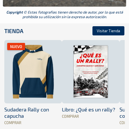
Copyright
© Estas fotografias tienen derecho de autor, por lo que está
prohibida su utilización sin la expresa autorización.
TIENDA
Visitar Tienda
NUEVO
Sudadera Rally con
Libro: ¿Qué es un rally?
Sud
capucha
con
COMPRAR
COMPRAR
COM