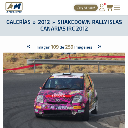
A Todo Motor
· Revista del motor desde 1999
¡Regístrate!
A Todo Motor
»
Galerías
»
2012
»
Shakedown Rally Islas Canar
PORTADA
GALERÍAS
»
2012
»
SHAKEDOWN RALLY ISLAS
CANARIAS IRC 2012
TIEMPOS ONLINE
NOTICIAS
«
»
109
259
Imagen
de
Imágenes
AGENDA
GALERÍAS
TIENDA
ARCHIVO