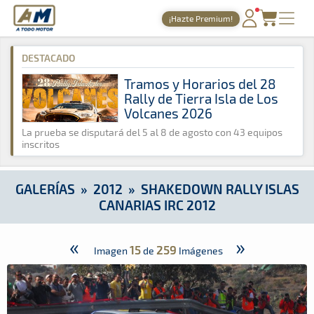
A Todo Motor
· Revista del motor desde 1999
¡Hazte Premium!
A Todo Motor
»
Galerías
»
2012
»
Shakedown Rally Islas Canar
PORTADA
DESTACADO
TIEMPOS ONLINE
Tramos y Horarios del 28
Rally de Tierra Isla de Los
NOTICIAS
Volcanes 2026
AGENDA
La prueba se disputará del 5 al 8 de agosto con 43 equipos
inscritos
GALERÍAS
TIENDA
GALERÍAS
»
2012
»
SHAKEDOWN RALLY ISLAS
CANARIAS IRC 2012
ARCHIVO
«
»
15
259
Imagen
de
Imágenes