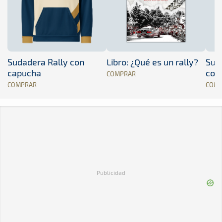
Sudadera Rally con
Libro: ¿Qué es un rally?
Sud
capucha
con
COMPRAR
COMPRAR
COM
Publicidad