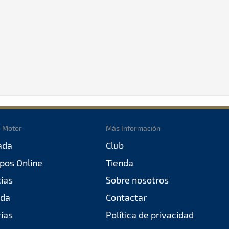
o Motor
Más Información
ada
Club
pos Online
Tienda
cias
Sobre nosotros
da
Contactar
rías
Política de privacidad