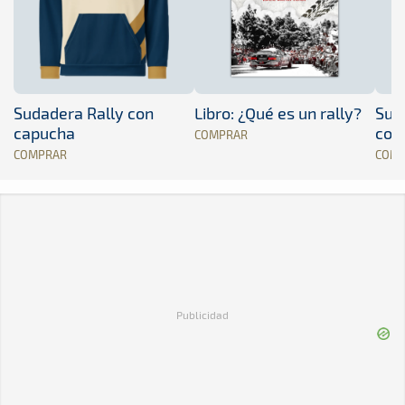
Sudadera Rally con
Libro: ¿Qué es un rally?
Sud
capucha
con
COMPRAR
COMPRAR
COM
Publicidad