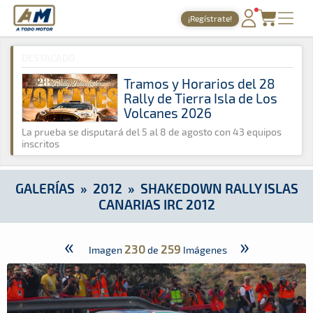
A Todo Motor
· Revista del motor desde 1999
¡Regístrate!
A Todo Motor
»
Galerías
»
2012
»
Shakedown Rally Islas Canar
PORTADA
DESTACADO
TIEMPOS ONLINE
Tramos y Horarios del 28
Rally de Tierra Isla de Los
NOTICIAS
Volcanes 2026
AGENDA
La prueba se disputará del 5 al 8 de agosto con 43 equipos
inscritos
GALERÍAS
TIENDA
GALERÍAS
»
2012
»
SHAKEDOWN RALLY ISLAS
CANARIAS IRC 2012
ARCHIVO
«
»
230
259
Imagen
de
Imágenes