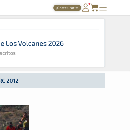
¡Únete Gratis!
PORTADA
TIEMPOS ONLINE
 de Los Volcanes 2026
NOTICIAS
scritos
AGENDA
GALERÍAS
TIENDA
RC 2012
ARCHIVO