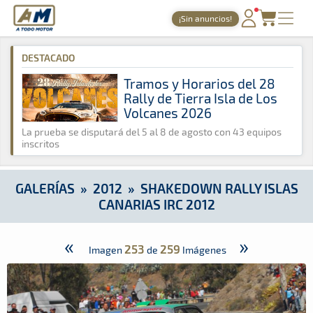
A Todo Motor
· Revista del motor desde 1999
¡Sin anuncios!
A Todo Motor
»
Galerías
»
2012
»
Shakedown Rally Islas Canar
PORTADA
DESTACADO
TIEMPOS ONLINE
Tramos y Horarios del 28
Rally de Tierra Isla de Los
NOTICIAS
Volcanes 2026
AGENDA
La prueba se disputará del 5 al 8 de agosto con 43 equipos
inscritos
GALERÍAS
TIENDA
GALERÍAS
»
2012
»
SHAKEDOWN RALLY ISLAS
CANARIAS IRC 2012
ARCHIVO
«
»
253
259
Imagen
de
Imágenes