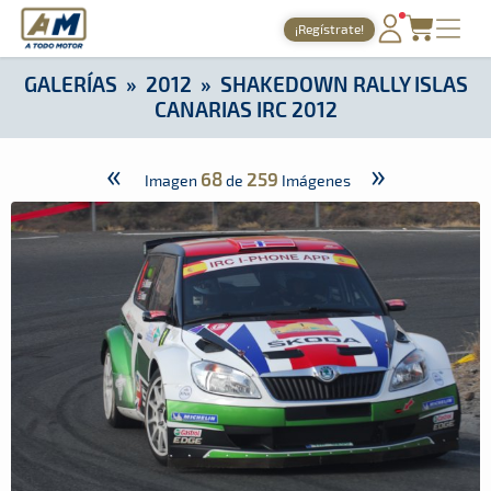
A Todo Motor
· Revista del motor desde 1999
¡Regístrate!
A Todo Motor
»
Galerías
»
2012
»
Shakedown Rally Islas Canar
PORTADA
GALERÍAS
»
2012
»
SHAKEDOWN RALLY ISLAS
CANARIAS IRC 2012
TIEMPOS ONLINE
NOTICIAS
«
»
68
259
Imagen
de
Imágenes
AGENDA
GALERÍAS
TIENDA
ARCHIVO