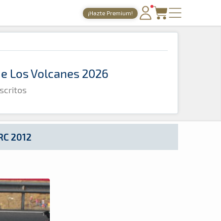
¡Hazte Premium!
PORTADA
TIEMPOS ONLINE
 de Los Volcanes 2026
NOTICIAS
scritos
AGENDA
GALERÍAS
TIENDA
RC 2012
ARCHIVO