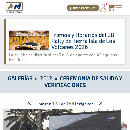
A Todo Motor
· Revista del motor desde 1999
¡Hazte Premium!
A Todo Motor
»
Galerías
»
2012
»
Ceremonia de Salida y Verifi
PORTADA
DESTACADO
TIEMPOS ONLINE
Tramos y Horarios del 28
Rally de Tierra Isla de Los
NOTICIAS
Volcanes 2026
AGENDA
La prueba se disputará del 5 al 8 de agosto con 43 equipos
inscritos
GALERÍAS
TIENDA
GALERÍAS
»
2012
»
CEREMONIA DE SALIDA Y
VERIFICACIONES
ARCHIVO
«
»
122
168
Imagen
de
Imágenes