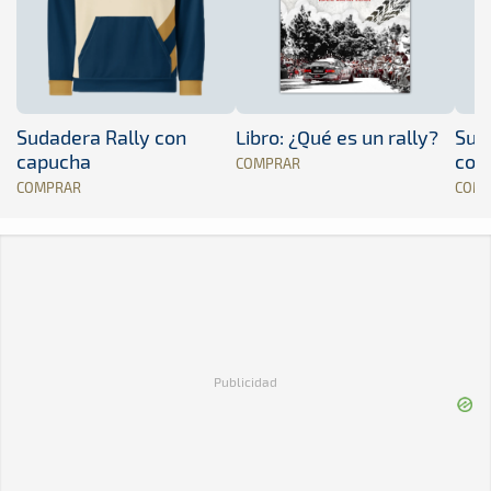
Sudadera Rally con
Libro: ¿Qué es un rally?
Sud
capucha
con
COMPRAR
COMPRAR
COM
Publicidad