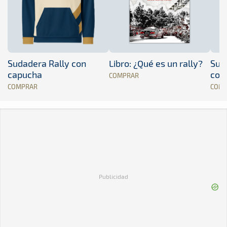
Sudadera Rally con
Libro: ¿Qué es un rally?
Sud
capucha
con
COMPRAR
COMPRAR
COM
Publicidad