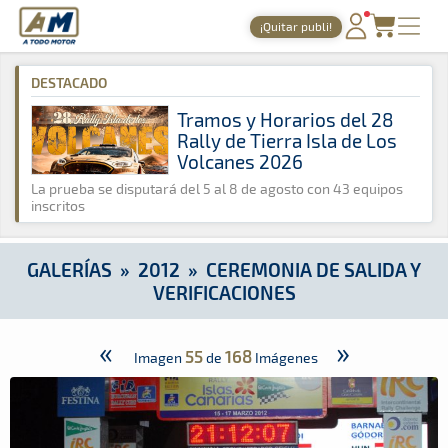
A Todo Motor
· Revista del motor desde 1999
¡Quitar publi!
A Todo Motor
»
Galerías
»
2012
»
Ceremonia de Salida y Verifi
PORTADA
DESTACADO
TIEMPOS ONLINE
Tramos y Horarios del 28
Rally de Tierra Isla de Los
NOTICIAS
Volcanes 2026
AGENDA
La prueba se disputará del 5 al 8 de agosto con 43 equipos
inscritos
GALERÍAS
TIENDA
GALERÍAS
»
2012
»
CEREMONIA DE SALIDA Y
VERIFICACIONES
ARCHIVO
«
»
55
168
Imagen
de
Imágenes