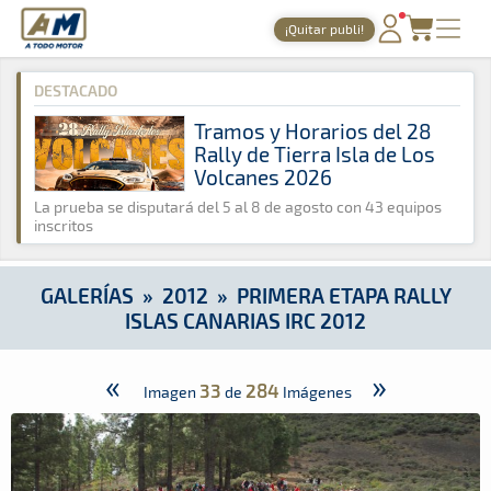
A Todo Motor
· Revista del motor desde 1999
¡Quitar publi!
A Todo Motor
»
Galerías
»
2012
»
Primera Etapa Rally Islas Ca
PORTADA
DESTACADO
TIEMPOS ONLINE
Tramos y Horarios del 28
Rally de Tierra Isla de Los
NOTICIAS
Volcanes 2026
AGENDA
La prueba se disputará del 5 al 8 de agosto con 43 equipos
inscritos
GALERÍAS
TIENDA
GALERÍAS
»
2012
»
PRIMERA ETAPA RALLY
ISLAS CANARIAS IRC 2012
ARCHIVO
«
»
33
284
Imagen
de
Imágenes