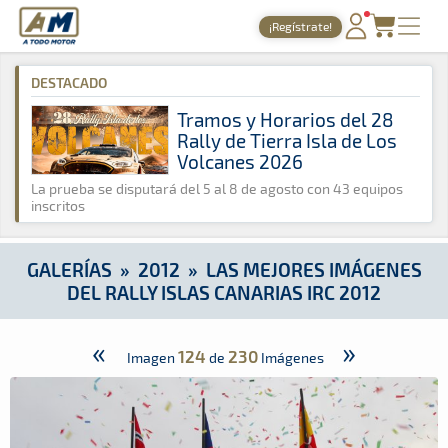
A Todo Motor
· Revista del motor desde 1999
¡Regístrate!
A Todo Motor
»
Galerías
»
2012
»
Las mejores imágenes del Ral
PORTADA
DESTACADO
TIEMPOS ONLINE
Tramos y Horarios del 28
Rally de Tierra Isla de Los
NOTICIAS
Volcanes 2026
AGENDA
La prueba se disputará del 5 al 8 de agosto con 43 equipos
inscritos
GALERÍAS
TIENDA
GALERÍAS
»
2012
»
LAS MEJORES IMÁGENES
DEL RALLY ISLAS CANARIAS IRC 2012
ARCHIVO
«
»
124
230
Imagen
de
Imágenes